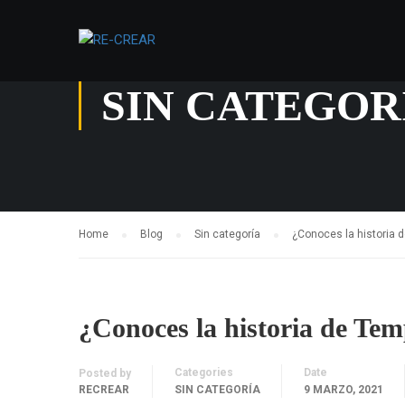
SIN CATEGOR
Home
Blog
Sin categoría
¿Conoces la historia 
¿Conoces la historia de Te
Categories
Date
Posted by
RECREAR
SIN CATEGORÍA
9 MARZO, 2021