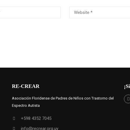
RE-CREAR
¡S
Asociación Floridense de Padres de Niños con Trastorno del
Espectro Autista
+598 4352 7045
info@recrear.org.uy