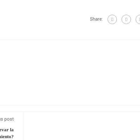
Share:
us post
evar la
miento?