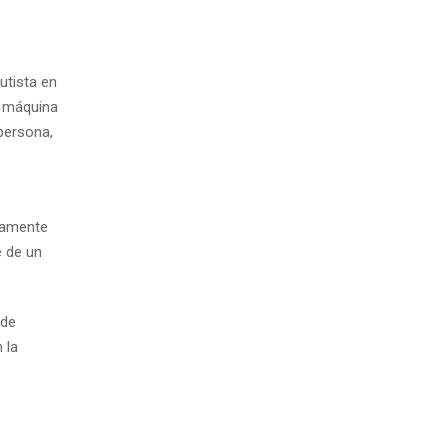
utista en
a máquina
persona,
ivamente
e de un
 de
 la