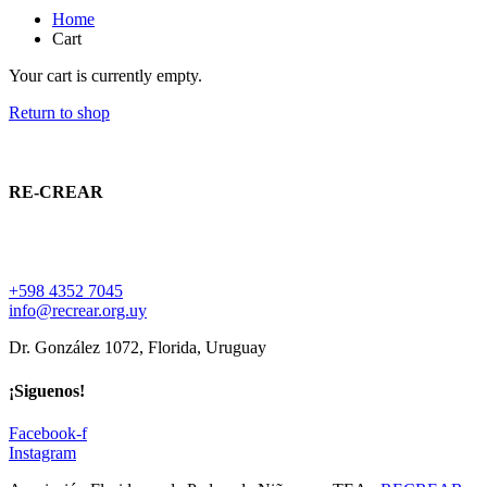
Home
Cart
Your cart is currently empty.
Return to shop
RE-CREAR
Asociación Floridense de Padres de Niños con Trastorno del
Espectro Autista
+598 4352 7045
info@recrear.org.uy
Dr. González 1072, Florida, Uruguay
¡Siguenos!
Facebook-f
Instagram