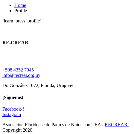
Home
Profile
[learn_press_profile]
RE-CREAR
Asociación Floridense de Padres de Niños con Trastorno del
Espectro Autista
+598 4352 7045
info@recrear.org.uy
Dr. González 1072, Florida, Uruguay
¡Siguenos!
Facebook-f
Instagram
Asociación Floridense de Padres de Niños con TEA -
RECREAR.
Copyright 2020.