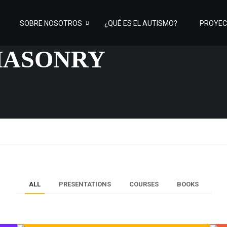
SOBRE NOSOTROS
¿QUÉ ES EL AUTISMO?
PROYE
MASONRY
ALL
PRESENTATIONS
COURSES
BOOKS